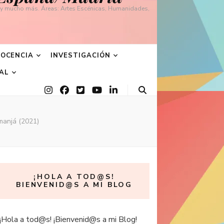
e y mucho más. Áreas: Artes Escénicas, Humanidades,
OCENCIA
INVESTIGACIÓN
AL
manjá (2021)
¡HOLA A TOD@S!
BIENVENID@S A MI BLOG
¡Hola a tod@s! ¡Bienvenid@s a mi Blog!