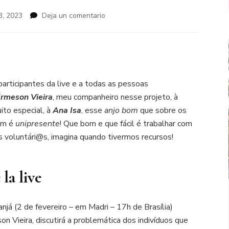
en
3, 2023
Deja un comentario
Diálogos
Com
o
Mar:
Imigração
|
articipantes da live e a todas as pessoas
02
rmeson Vieira
, meu companheiro nesse projeto, à
de
to especial, à
Ana Isa
, esse
anjo bom
que sobre os
Fevereiro
–
ém é
unipresente
! Que bom e que fácil é trabalhar com
Dia
voluntári@s, imagina quando tivermos recursos!
de
Iemanjá
(2021)
la live
já (2 de fevereiro – em Madri – 17h de Brasília)
n Vieira, discutirá a problemática dos indivíduos que