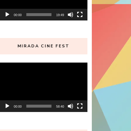
00:00
19:49
MIRADA CINE FEST
Reproductor
de
vídeo
00:00
58:40