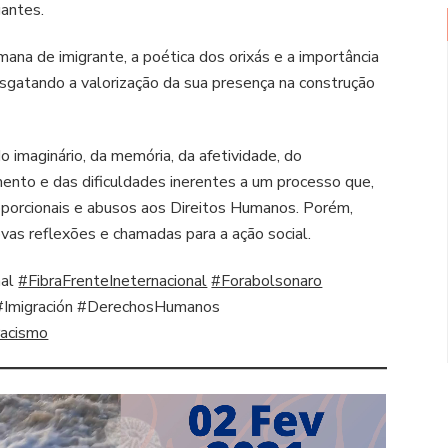
antes.
ana de imigrante, a poética dos orixás e a importância
esgatando a valorização da sua presença na construção
do imaginário, da memória, da afetividade, do
nto e das dificuldades inerentes a um processo que,
oporcionais e abusos aos Direitos Humanos. Porém,
as reflexões e chamadas para a ação social.
nal
#FibraFrenteIneternacional
#Forabolsonaro
#Imigración #DerechosHumanos
racismo