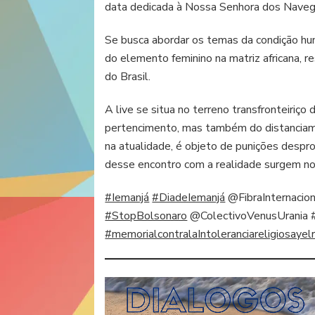
data dedicada à Nossa Senhora dos Naveg
Se busca abordar os temas da condição hum
do elemento feminino na matriz africana, r
do Brasil.
A live se situa no terreno transfronteiriço 
pertencimento, mas também do distanciame
na atualidade, é objeto de punições despr
desse encontro com a realidade surgem nov
#Iemanjá
#DiadeIemanjá
@FibraInternacio
#StopBolsonaro
@ColectivoVenusUrania 
#memorialcontralaIntoleranciareligiosayel