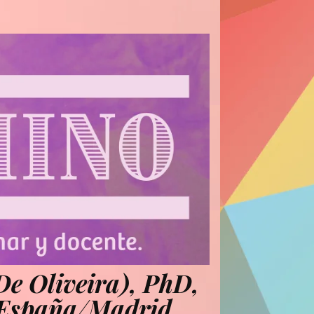
e Oliveira), PhD,
-> España/Madrid