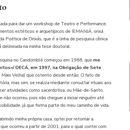
to
dada para dar um workshop de Teatro e Performance,
mentos estéticos e arquetípicos de IEMANJÁ, orixá
 da Poética de Orixás, que é a linha de pesquisa cênica
 delineada na minha tese doutoral.
pesquisa no Candomblé começou em 1988, que
me
reitos»/ DECÁ, em 1997, na Obrigação de Sete
 Mais Velha) que ostento desde então. O fato de
ória, mas sim, se realiza mediante consultar rituais aos
ercer atividades como sacerdotisa, ou Mãe-de-Santo,
e não ocorreu, pois não cheguei a iniciar ninguém até
bilidade, já que forma parte do meu caminho de vida.
abrindo minha própria casa, optei por retomar a
 que ocorreu a partir de 2001, para o qual contei com