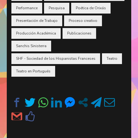
Performance
Pesquisa
Poética de Orixás
Presentación de Trabajo
Proceso creativo
Producción Académica
Publicaciones
Sanchis Sinisterra
SHF - Sociedad de los Hispanistas Franceses
Teatro
Teatro en Portugués