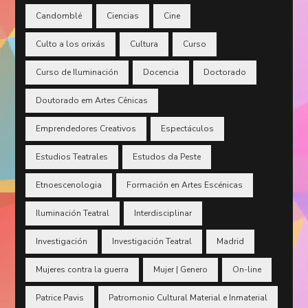
Candomblé
Ciencias
Cine
Culto a los orixás
Cultura
Curso
Curso de Iluminación
Docencia
Doctorado
Doutorado em Artes Cênicas
Emprendedores Creativos
Espectáculos
Estudios Teatrales
Estudos da Peste
Etnoescenologia
Formación en Artes Escénicas
Iluminación Teatral
Interdisciplinar
Investigación
Investigación Teatral
Madrid
Mujeres contra la guerra
Mujer | Genero
On-line
Patrice Pavis
Patromonio Cultural Material e Inmaterial