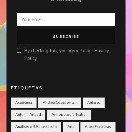
By checking this, you agree to our Privacy
Policy.
ETIQUETAS
Academia
Andrea Copeliovitch
Antares
Antonin Artaud
Antropología Teatral
Análisis del Espectáculo
Arte
Artes Escénicas