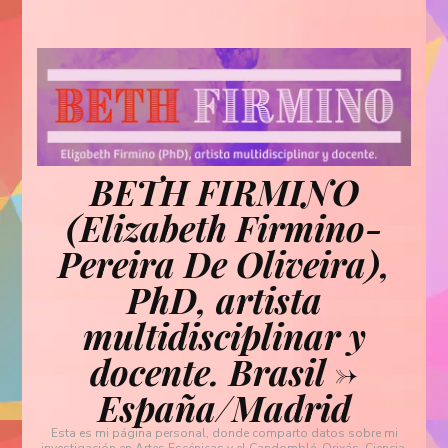
BETH FIRMINO
(Elizabeth Firmino-
Pereira De Oliveira),
PhD, artista
multidisciplinar y
docente. Brasil ->
España/Madrid
Esta es mi página personal, donde comparto datos sobre mi