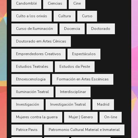
Candomblé
Ciencias
Cine
Culto a los orixás
Cultura
Curso
Curso de Iluminación
Docencia
Doctorado
Doutorado em Artes Cênicas
Emprendedores Creativos
Espectáculos
Estudios Teatrales
Estudos da Peste
Etnoescenologia
Formación en Artes Escénicas
Iluminación Teatral
Interdisciplinar
Investigación
Investigación Teatral
Madrid
Mujeres contra la guerra
Mujer | Genero
On-line
Patrice Pavis
Patromonio Cultural Material e Inmaterial