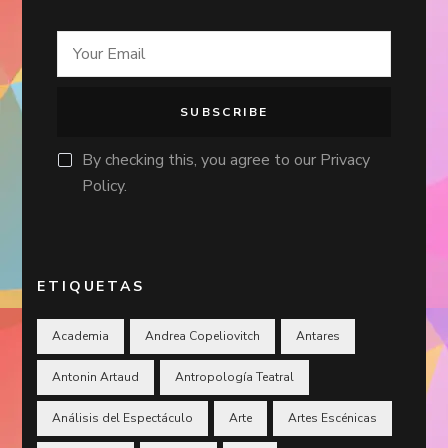
By checking this, you agree to our Privacy
Policy.
ETIQUETAS
Academia
Andrea Copeliovitch
Antares
Antonin Artaud
Antropología Teatral
Análisis del Espectáculo
Arte
Artes Escénicas