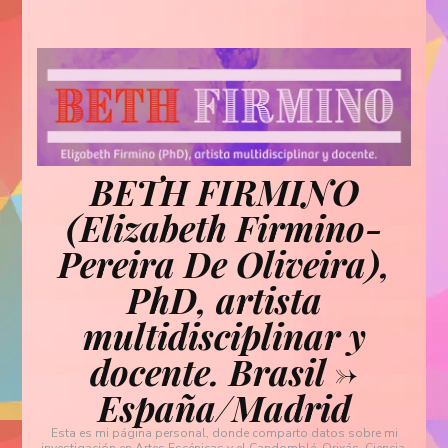
BETH FIRMINO
(Elizabeth Firmino-
Pereira De Oliveira),
PhD, artista
multidisciplinar y
docente. Brasil ->
España/Madrid
Esta es mi página personal, donde comparto datos sobre mi