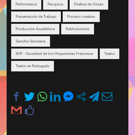
Performance
Pesquisa
Poética de Orixás
Presentación de Trabajo
Proceso creativo
Producción Académica
Publicaciones
Sanchis Sinisterra
SHF - Sociedad de los Hispanistas Franceses
Teatro
Teatro en Portugués