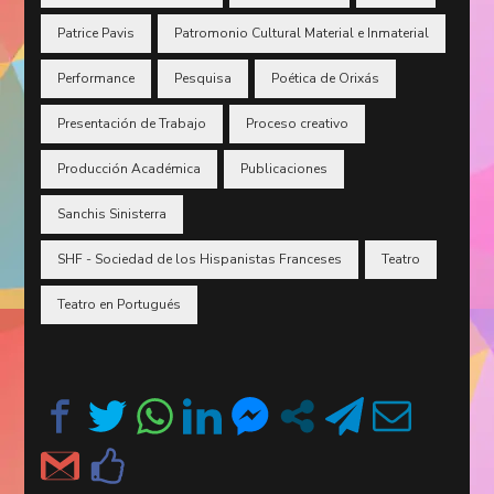
Patrice Pavis
Patromonio Cultural Material e Inmaterial
Performance
Pesquisa
Poética de Orixás
Presentación de Trabajo
Proceso creativo
Producción Académica
Publicaciones
Sanchis Sinisterra
SHF - Sociedad de los Hispanistas Franceses
Teatro
Teatro en Portugués