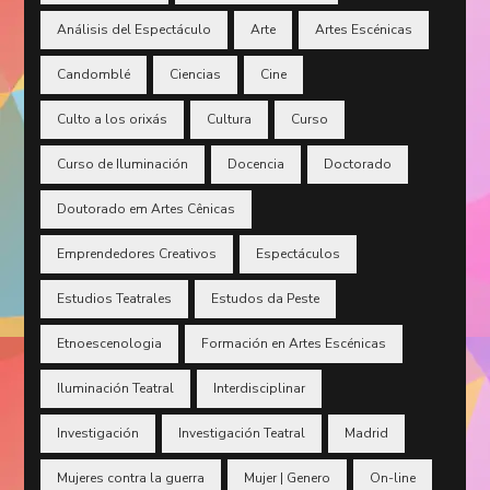
Análisis del Espectáculo
Arte
Artes Escénicas
Candomblé
Ciencias
Cine
Culto a los orixás
Cultura
Curso
Curso de Iluminación
Docencia
Doctorado
Doutorado em Artes Cênicas
Emprendedores Creativos
Espectáculos
Estudios Teatrales
Estudos da Peste
Etnoescenologia
Formación en Artes Escénicas
Iluminación Teatral
Interdisciplinar
Investigación
Investigación Teatral
Madrid
Mujeres contra la guerra
Mujer | Genero
On-line