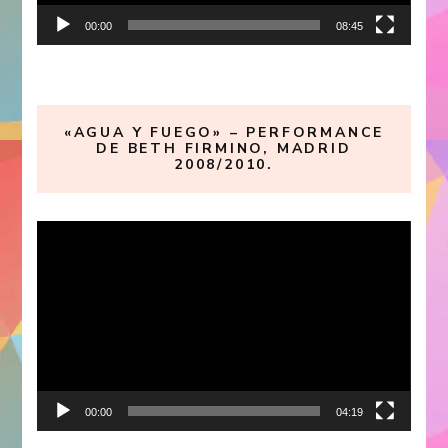
00:00
08:45
«AGUA Y FUEGO» – PERFORMANCE
DE BETH FIRMINO, MADRID
2008/2010.
Reproductor
de
vídeo
00:00
04:19