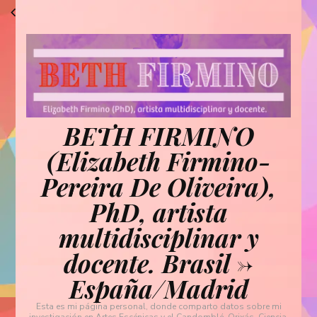
BETH FIRMINO
(Elizabeth Firmino-
Pereira De Oliveira),
PhD, artista
multidisciplinar y
docente. Brasil ->
España/Madrid
Esta es mi página personal, donde comparto datos sobre mi