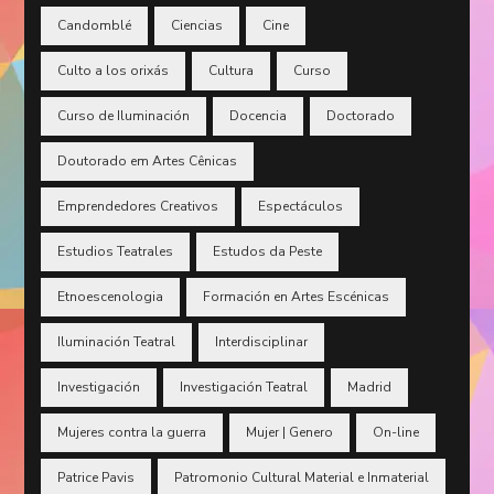
Candomblé
Ciencias
Cine
Culto a los orixás
Cultura
Curso
Curso de Iluminación
Docencia
Doctorado
Doutorado em Artes Cênicas
Emprendedores Creativos
Espectáculos
Estudios Teatrales
Estudos da Peste
Etnoescenologia
Formación en Artes Escénicas
Iluminación Teatral
Interdisciplinar
Investigación
Investigación Teatral
Madrid
Mujeres contra la guerra
Mujer | Genero
On-line
Patrice Pavis
Patromonio Cultural Material e Inmaterial