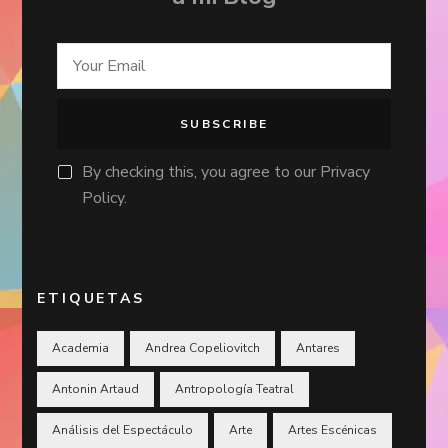
By checking this, you agree to our Privacy
Policy.
ETIQUETAS
Academia
Andrea Copeliovitch
Antares
Antonin Artaud
Antropología Teatral
Análisis del Espectáculo
Arte
Artes Escénicas