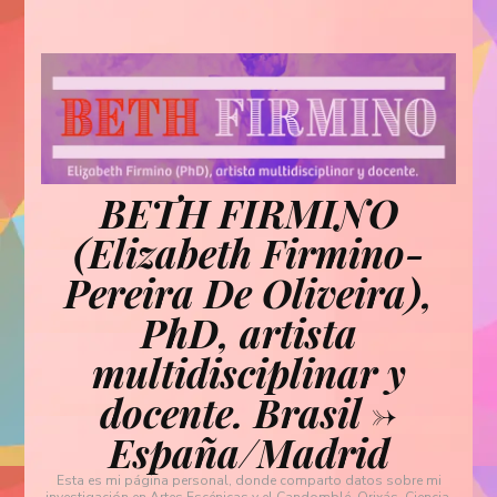
BETH FIRMINO
(Elizabeth Firmino-
Pereira De Oliveira),
PhD, artista
multidisciplinar y
docente. Brasil ->
España/Madrid
Esta es mi página personal, donde comparto datos sobre mi