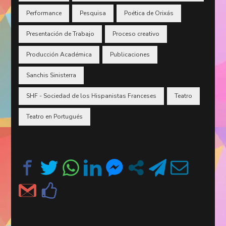
Performance
Pesquisa
Poética de Orixás
Presentación de Trabajo
Proceso creativo
Producción Académica
Publicaciones
Sanchis Sinisterra
SHF - Sociedad de los Hispanistas Franceses
Teatro
Teatro en Portugués