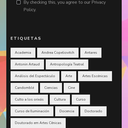
By checking this, you agree to our Privacy
Policy.
ETIQUETAS
Academia
Andrea Copeliovitch
Antares
Antonin Artaud
Antropología Teatral
Análisis del Espectáculo
Arte
Artes Escénicas
Candomblé
Ciencias
Cine
Culto a los orixás
Cultura
Curso
Curso de Iluminación
Docencia
Doctorado
Doutorado em Artes Cênicas