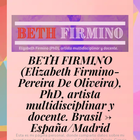
BETH FIRMINO
(Elizabeth Firmino-
Pereira De Oliveira),
PhD, artista
multidisciplinar y
docente. Brasil ->
España/Madrid
Esta es mi página personal, donde comparto datos sobre mi