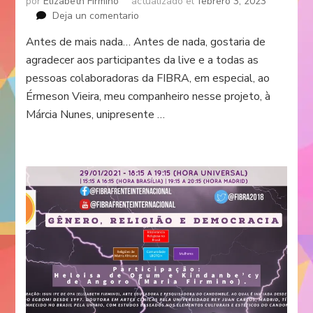
por
Elizabeth Firmino
actualizado el
febrero 3, 2023
en
Deja un comentario
Diálogos
Antes de mais nada… Antes de nada, gostaria de
Com
agradecer aos participantes da live e a todas as
o
Mar:
pessoas colaboradoras da FIBRA, em especial, ao
Imigração
Érmeson Vieira, meu companheiro nesse projeto, à
|
Márcia Nunes, unipresente …
02
de
Fevereiro
–
Dia
de
Iemanjá
(2021)