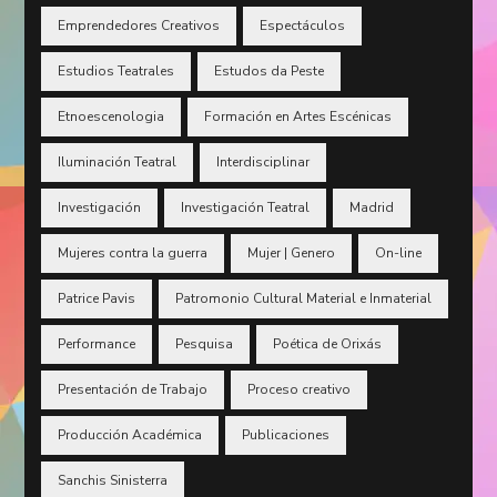
Emprendedores Creativos
Espectáculos
Estudios Teatrales
Estudos da Peste
Etnoescenologia
Formación en Artes Escénicas
Iluminación Teatral
Interdisciplinar
Investigación
Investigación Teatral
Madrid
Mujeres contra la guerra
Mujer | Genero
On-line
Patrice Pavis
Patromonio Cultural Material e Inmaterial
Performance
Pesquisa
Poética de Orixás
Presentación de Trabajo
Proceso creativo
Producción Académica
Publicaciones
Sanchis Sinisterra