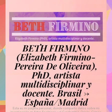
BETH FIRMINO
(Elizabeth Firmino-
Pereira De Oliveira),
PhD, artista
multidisciplinar y
docente. Brasil ->
España/Madrid
Esta es mi página personal, donde comparto datos sobre mi