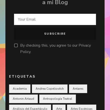
a mi Blog
By checking this, you agree to our Privacy
Policy.
ETIQUETAS
Academia
Andrea Copeliovitch
Antares
Antonin Artaud
Antropología Teatral
Análisis del Espectáculo
Arte
Artes Escénicas