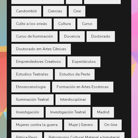
Candomblé
Ciencias
Cine
Culto a los orixás
Cultura
Curso
Curso de Iluminación
Docencia
Doctorado
Doutorado em Artes Cênicas
Emprendedores Creativos
Espectáculos
Estudios Teatrales
Estudos da Peste
Etnoescenologia
Formación en Artes Escénicas
Iluminación Teatral
Interdisciplinar
Investigación
Investigación Teatral
Madrid
Mujeres contra la guerra
Mujer | Genero
On-line
Patrice Pavis
Patromonio Cultural Material e Inmaterial