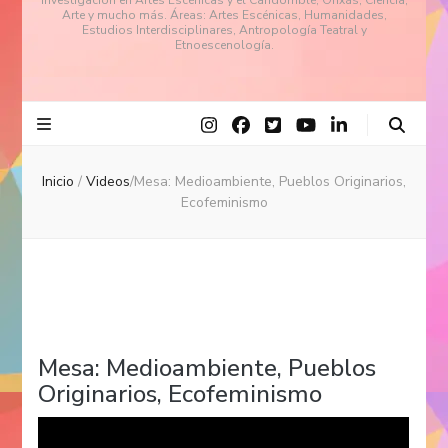
investigación en Artes Escénicas y el Candomblé, Orixás, Ciencia,
Arte y mucho más. Áreas: Artes Escénicas, Humanidades,
Estudios Interdisciplinares, Antropología Teatral y
Etnoescenología.
Inicio
/
Videos
/
Mesa: Medioambiente, Pueblos Originarios,
Ecofeminismo
Mesa: Medioambiente, Pueblos
Originarios, Ecofeminismo