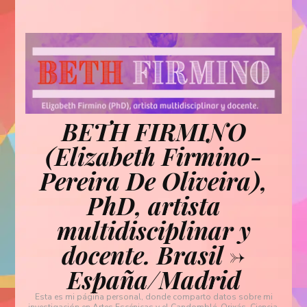
BETH FIRMINO
(Elizabeth Firmino-
Pereira De Oliveira),
PhD, artista
multidisciplinar y
docente. Brasil ->
España/Madrid
Esta es mi página personal, donde comparto datos sobre mi