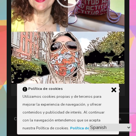
Política de cookies
00:00
00:11
Utilizamos cookies propias y de terceros para
mejorar la experiencia de navegación, y ofrecer
contenidos y publicidad de interés. Al continuar
Copyright © 2016-2026 Beth Firmino | Elizabeth Firmino.
con la navegación entendemos que se acepta
Aviso legal
, políticas de
privacidad
y
cookies
.
nuestra Política de cookies.
Política de cookies
.