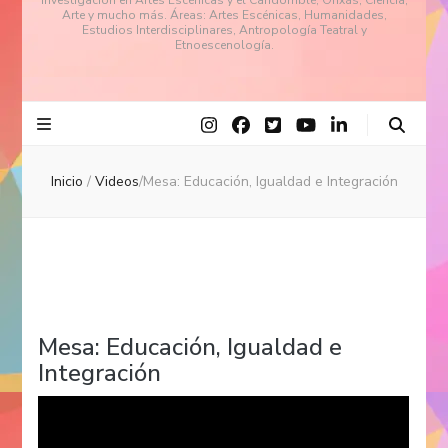
investigación en Artes Escénicas y el Candomblé, Orixás, Ciencia,
Arte y mucho más. Áreas: Artes Escénicas, Humanidades,
Estudios Interdisciplinares, Antropología Teatral y
Etnoescenología.
Inicio
/
Videos
/
Mesa: Educación, Igualdad e Integración
Mesa: Educación, Igualdad e
Integración