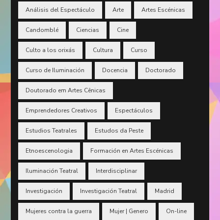
Análisis del Espectáculo
Arte
Artes Escénicas
Candomblé
Ciencias
Cine
Culto a los orixás
Cultura
Curso
Curso de Iluminación
Docencia
Doctorado
Doutorado em Artes Cênicas
Emprendedores Creativos
Espectáculos
Estudios Teatrales
Estudos da Peste
Etnoescenologia
Formación en Artes Escénicas
Iluminación Teatral
Interdisciplinar
Investigación
Investigación Teatral
Madrid
Mujeres contra la guerra
Mujer | Genero
On-line