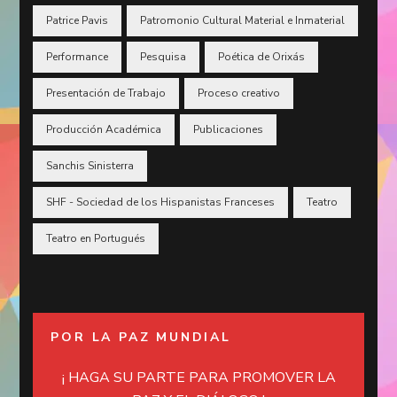
Patrice Pavis
Patromonio Cultural Material e Inmaterial
Performance
Pesquisa
Poética de Orixás
Presentación de Trabajo
Proceso creativo
Producción Académica
Publicaciones
Sanchis Sinisterra
SHF - Sociedad de los Hispanistas Franceses
Teatro
Teatro en Portugués
POR LA PAZ MUNDIAL
¡ HAGA SU PARTE PARA PROMOVER LA