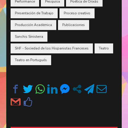
Performance
Pesquisa
Poética de Orixás
Presentación de Trabajo
Proceso creativo
Producción Académica
Publicaciones
Sanchis Sinisterra
SHF - Sociedad de los Hispanistas Franceses
Teatro
Teatro en Portugués