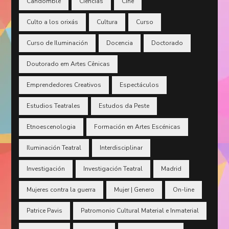
Candomblé
Ciencias
Cine
Culto a los orixás
Cultura
Curso
Curso de Iluminación
Docencia
Doctorado
Doutorado em Artes Cênicas
Emprendedores Creativos
Espectáculos
Estudios Teatrales
Estudos da Peste
Etnoescenologia
Formación en Artes Escénicas
Iluminación Teatral
Interdisciplinar
Investigación
Investigación Teatral
Madrid
Mujeres contra la guerra
Mujer | Genero
On-line
Patrice Pavis
Patromonio Cultural Material e Inmaterial