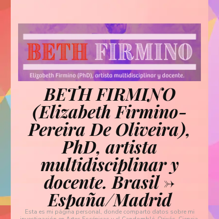
BETH FIRMINO
(Elizabeth Firmino-
Pereira De Oliveira),
PhD, artista
multidisciplinar y
docente. Brasil ->
España/Madrid
Esta es mi página personal, donde comparto datos sobre mi