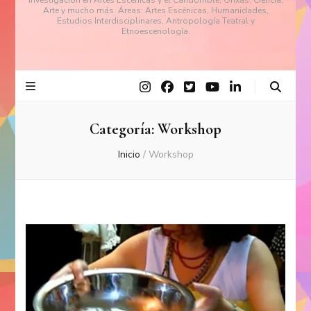
investigación en Artes Escénicas y el Candomblé, Orixás, Ciencia,
Arte y mucho más. Áreas: Artes Escénicas, Humanidades,
Estudios Interdisciplinares, Antropología Teatral y
Etnoescenología.
Categoría:
Workshop
Inicio
/
Workshop