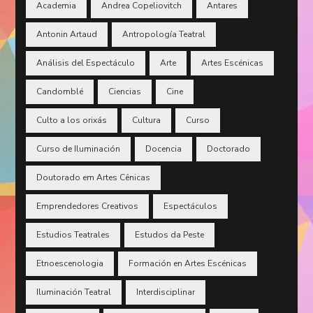
Academia
Andrea Copeliovitch
Antares
Antonin Artaud
Antropología Teatral
Análisis del Espectáculo
Arte
Artes Escénicas
Candomblé
Ciencias
Cine
Culto a los orixás
Cultura
Curso
Curso de Iluminación
Docencia
Doctorado
Doutorado em Artes Cênicas
Emprendedores Creativos
Espectáculos
Estudios Teatrales
Estudos da Peste
Etnoescenologia
Formación en Artes Escénicas
Iluminación Teatral
Interdisciplinar