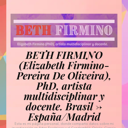
BETH FIRMINO
(Elizabeth Firmino-
Pereira De Oliveira),
PhD, artista
multidisciplinar y
docente. Brasil ->
España/Madrid
Esta es mi página personal, donde comparto datos sobre mi