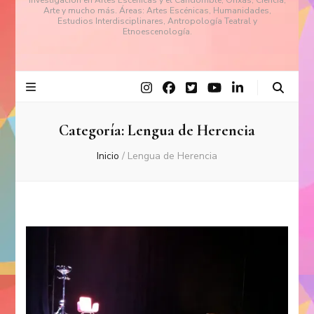
investigación en Artes Escénicas y el Candomblé, Orixás, Ciencia,
Arte y mucho más. Áreas: Artes Escénicas, Humanidades,
Estudios Interdisciplinares, Antropología Teatral y
Etnoescenología.
Categoría:
Lengua de Herencia
Inicio
/
Lengua de Herencia