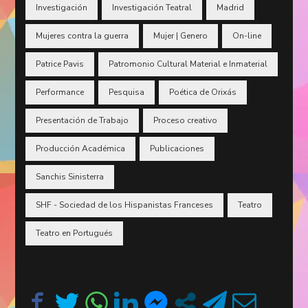
Investigación
Investigación Teatral
Madrid
Mujeres contra la guerra
Mujer | Genero
On-line
Patrice Pavis
Patromonio Cultural Material e Inmaterial
Performance
Pesquisa
Poética de Orixás
Presentación de Trabajo
Proceso creativo
Producción Académica
Publicaciones
Sanchis Sinisterra
SHF - Sociedad de los Hispanistas Franceses
Teatro
Teatro en Portugués