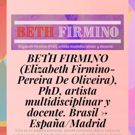
BETH FIRMINO
(Elizabeth Firmino-
Pereira De Oliveira),
PhD, artista
multidisciplinar y
docente. Brasil ->
España/Madrid
Esta es mi página personal, donde comparto datos sobre mi