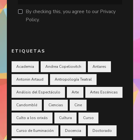
By checking this, you agree to our Privacy
Policy.
ETIQUETAS
Academia
Andrea Copeliovitch
Antares
Antonin Artaud
Antropología Teatral
Análisis del Espectáculo
Arte
Artes Escénicas
Candomblé
Ciencias
Cine
Culto a los orixás
Cultura
Curso
Curso de Iluminación
Docencia
Doctorado