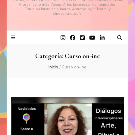
investigación en Artes Escénicas y el Candomblé, Orixás, Ciencia,
Arte y mucho más. Áreas: Artes Escénicas, Humanidades,
Estudios Interdisciplinares, Antropología Teatral y
Etnoescenología.
Categoría:
Curso on-ine
Inicio
/
Curso on-ine