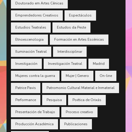
Doutorado em Artes Cênicas
Emprendedores Creativos
Espectáculos
Estudios Teatrales
Estudos da Peste
Etnoescenologia
Formación en Artes Escénicas
Iluminación Teatral
Interdisciplinar
Investigación
Investigación Teatral
Madrid
Mujeres contra la guerra
Mujer | Genero
On-line
Patrice Pavis
Patromonio Cultural Material e Inmaterial
Performance
Pesquisa
Poética de Orixás
Presentación de Trabajo
Proceso creativo
Producción Académica
Publicaciones