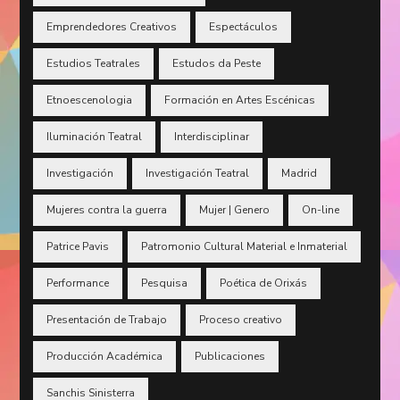
Emprendedores Creativos
Espectáculos
Estudios Teatrales
Estudos da Peste
Etnoescenologia
Formación en Artes Escénicas
Iluminación Teatral
Interdisciplinar
Investigación
Investigación Teatral
Madrid
Mujeres contra la guerra
Mujer | Genero
On-line
Patrice Pavis
Patromonio Cultural Material e Inmaterial
Performance
Pesquisa
Poética de Orixás
Presentación de Trabajo
Proceso creativo
Producción Académica
Publicaciones
Sanchis Sinisterra