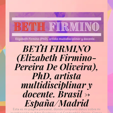
BETH FIRMINO
(Elizabeth Firmino-
Pereira De Oliveira),
PhD, artista
multidisciplinar y
docente. Brasil ->
España/Madrid
Esta es mi página personal, donde comparto datos sobre mi