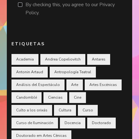
By checking this, you agree to our Privacy
Policy.
ETIQUETAS
Academia
Andrea Copeliovitch
Antares
Antonin Artaud
Antropología Teatral
Análisis del Espectáculo
Arte
Artes Escénicas
Candomblé
Ciencias
Cine
Culto a los orixás
Cultura
Curso
Curso de Iluminación
Docencia
Doctorado
Doutorado em Artes Cênicas