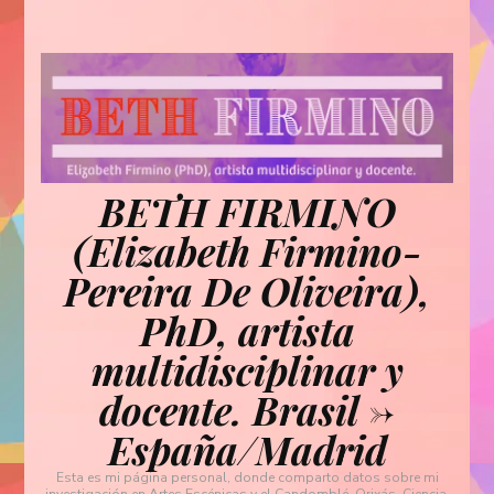
BETH FIRMINO
(Elizabeth Firmino-
Pereira De Oliveira),
PhD, artista
multidisciplinar y
docente. Brasil ->
España/Madrid
Esta es mi página personal, donde comparto datos sobre mi