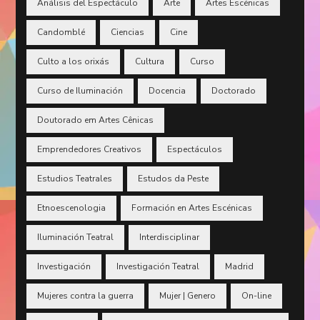
Análisis del Espectáculo
Arte
Artes Escénicas
Candomblé
Ciencias
Cine
Culto a los orixás
Cultura
Curso
Curso de Iluminación
Docencia
Doctorado
Doutorado em Artes Cênicas
Emprendedores Creativos
Espectáculos
Estudios Teatrales
Estudos da Peste
Etnoescenologia
Formación en Artes Escénicas
Iluminación Teatral
Interdisciplinar
Investigación
Investigación Teatral
Madrid
Mujeres contra la guerra
Mujer | Genero
On-line