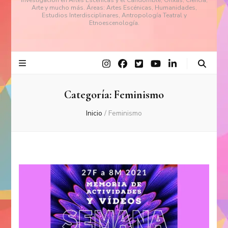
investigación en Artes Escénicas y el Candomblé, Orixás, Ciencia,
Arte y mucho más. Áreas: Artes Escénicas, Humanidades,
Estudios Interdisciplinares, Antropología Teatral y
Etnoescenología.
Categoría:
Feminismo
Inicio
/
Feminismo