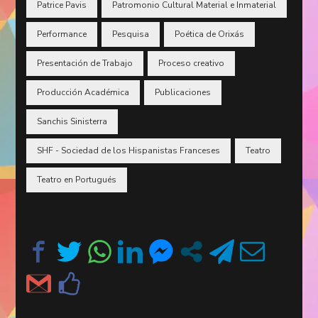
Patrice Pavis
Patromonio Cultural Material e Inmaterial
Performance
Pesquisa
Poética de Orixás
Presentación de Trabajo
Proceso creativo
Producción Académica
Publicaciones
Sanchis Sinisterra
SHF - Sociedad de los Hispanistas Franceses
Teatro
Teatro en Portugués